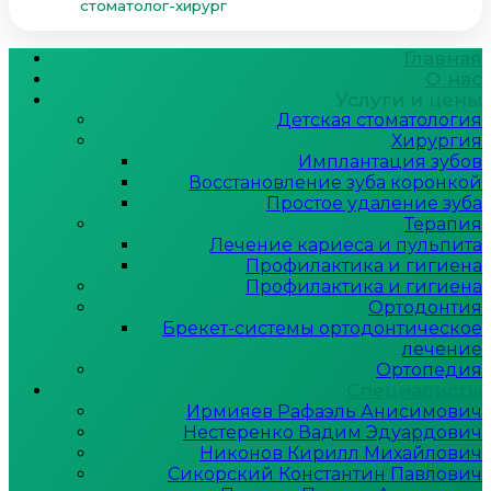
стоматолог-хирург
Главная
О нас
Услуги и цены
Детская стоматология
Хирургия
Имплантация зубов
Восстановление зуба коронкой
Простое удаление зуба
Терапия
Лечение кариеса и пульпита
Профилактика и гигиена
Профилактика и гигиена
Ортодонтия
Брекет-системы ортодонтическое
лечение
Ортопедия
Специалисты
Ирмияев Рафаэль Анисимович
Нестеренко Вадим Эдуардович
Никонов Кирилл Михайлович
Сикорский Константин Павлович