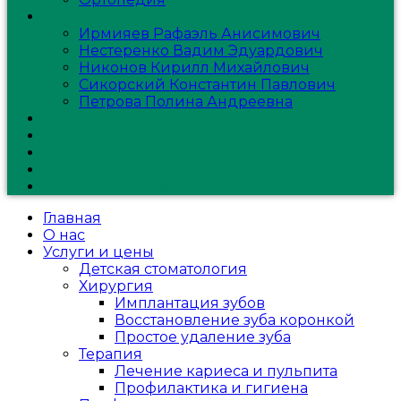
Специалисты
Ирмияев Рафаэль Анисимович
Нестеренко Вадим Эдуардович
Никонов Кирилл Михайлович
Сикорский Константин Павлович
Петрова Полина Андреевна
Документы
Новости и акции
Контакты
+7 (968) 644-51-87
Ул.Липовый Парк, 4,к.3
Главная
О нас
Услуги и цены
Детская стоматология
Хирургия
Имплантация зубов
Восстановление зуба коронкой
Простое удаление зуба
Терапия
Лечение кариеса и пульпита
Профилактика и гигиена